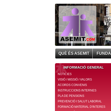
QUÈ ÉS ASEMIT
FUNDA
INFORMACIÓ GENERAL
NOTICIES
VISIÓ / MISSIÓ / VALORS
ACORDS CONVENIS
INSTRUCCIONS INTERNES
PLA DE PENSIONS
PREVENCIÓ I SALUT LABORAL
FORMACIÓ MATERIAL D'INTERES