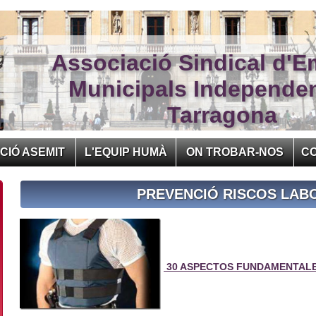
Associació Sindical d'E
Municipals Independe
Tarragona
CIÓ ASEMIT
L'EQUIP HUMÀ
ON TROBAR-NOS
C
PREVENCIÓ RISCOS LAB
30 ASPECTOS FUNDAMENTALE