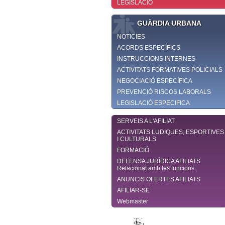
LEGISLACIÓ
GUÀRDIA URBANA
NOTICIES
ACORDS ESPECÍFICS
INSTRUCCIONS INTERNES
ACTIVITATS FORMATIVES POLICIALS
NEGOCIACIÓ ESPECÍFICA
PREVENCIÓ RISCOS LABORALS
LEGISLACIÓ ESPECIFICA
SERVEIS A L'AFILIAT
ACTIVITATS LUDIQUES, ESPORTIVES
I CULTURALS
FORMACIÓ
DEFENSA JURÌDICA AFILIATS
Relacionat amb les funcions
ANUNCIS OFERTES AFILIATS
AFILIAR-SE
Webmaster