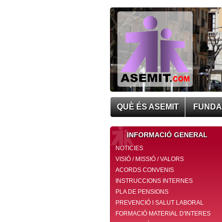
QUÈ ÉS ASEMIT
FUNDA
INFORMACIÓ GENERAL
NOTICIES
VISIÓ / MISSIÓ / VALORS
ACORDS CONVENIS
INSTRUCCIONS INTERNES
PLA DE PENSIONS
PREVENCIÓ I SALUT LABORAL
FORMACIÓ MATERIAL D'INTERES