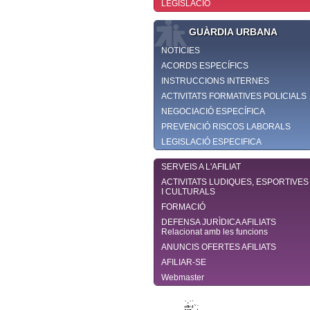
LEGISLACIÓ
GUÀRDIA URBANA
NOTICIES
ACORDS ESPECÍFICS
INSTRUCCIONS INTERNES
ACTIVITATS FORMATIVES POLICIALS
NEGOCIACIÓ ESPECÍFICA
PREVENCIÓ RISCOS LABORALS
LEGISLACIÓ ESPECIFICA
SERVEIS A L'AFILIAT
ACTIVITATS LUDIQUES, ESPORTIVES
I CULTURALS
FORMACIÓ
DEFENSA JURÌDICA AFILIATS
Relacionat amb les funcions
ANUNCIS OFERTES AFILIATS
AFILIAR-SE
Webmaster