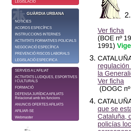
LEGISLACIÓ
GUÀRDIA URBANA
NOTICIES
ACORDS ESPECÍFICS
Ver ficha
INSTRUCCIONS INTERNES
(BOE nº 19
ACTIVITATS FORMATIVES POLICIALS
1991)
Vige
NEGOCIACIÓ ESPECÍFICA
PREVENCIÓ RISCOS LABORALS
CATALUÑ
LEGISLACIÓ ESPECIFICA
regulación 
SERVEIS A L'AFILIAT
la Generali
ACTIVITATS LUDIQUES, ESPORTIVES
Ver ficha
I CULTURALS
(DOGC nº 
FORMACIÓ
DEFENSA JURÌDICA AFILIATS
Relacionat amb les funcions
CATALUÑ
ANUNCIS OFERTES AFILIATS
que se esta
AFILIAR-SE
Cataluña, 
Webmaster
policías lo