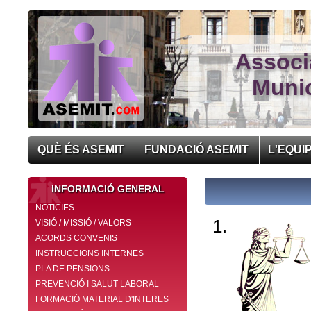
Associ
Munic
QUÈ ÉS ASEMIT
FUNDACIÓ ASEMIT
L'EQUI
INFORMACIÓ GENERAL
NOTICIES
VISIÓ / MISSIÓ / VALORS
ACORDS CONVENIS
INSTRUCCIONS INTERNES
PLA DE PENSIONS
PREVENCIÓ I SALUT LABORAL
FORMACIÓ MATERIAL D'INTERES