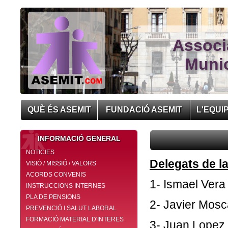
Associ
Munic
QUÈ ÉS ASEMIT
FUNDACIÓ ASEMIT
L'EQUI
INFORMACIÓ GENERAL
NOTICIES
Delegats de l
VISIÓ / MISSIÓ / VALORS
ACORDS CONVENIS
1- Ismael Ver
INSTRUCCIONS INTERNES
PLA DE PENSIONS
2- Javier Mosc
PREVENCIÓ I SALUT LABORAL
FORMACIÓ MATERIAL D'INTERES
3- Juan Lopez