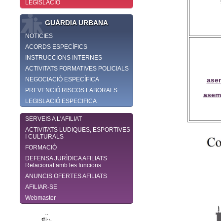
LEGISLACIÓ
GUÀRDIA URBANA
NOTICIES
ACORDS ESPECÍFICS
INSTRUCCIONS INTERNES
ACTIVITATS FORMATIVES POLICIALS
NEGOCIACIÓ ESPECÍFICA
ase
PREVENCIÓ RISCOS LABORALS
asem
LEGISLACIÓ ESPECIFICA
SERVEIS A L'AFILIAT
ACTIVITATS LUDIQUES, ESPORTIVES
I CULTURALS
FORMACIÓ
DEFENSA JURÌDICA AFILIATS
Relacionat amb les funcions
ANUNCIS OFERTES AFILIATS
AFILIAR-SE
Webmaster