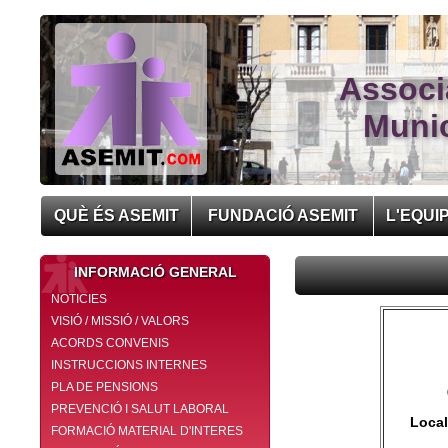
Associ
Munic
QUÈ ÉS ASEMIT
FUNDACIÓ ASEMIT
L'EQUI
INFORMACIÓ GENERAL
NOTICIES
VISIÓ / MISSIÓ / VALORS
ACORDS CONVENIS
INSTRUCCIONS INTERNES
PLA DE PENSIONS
PREVENCIÓ I SALUT LABORAL
Local
FORMACIÓ MATERIAL D'INTERES