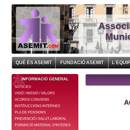
Associ
Munic
QUÈ ÉS ASEMIT
FUNDACIÓ ASEMIT
L'EQUI
INFORMACIÓ GENERAL
NOTICIES
VISIÓ / MISSIÓ / VALORS
ACORDS CONVENIS
A
INSTRUCCIONS INTERNES
PLA DE PENSIONS
PREVENCIÓ I SALUT LABORAL
FORMACIÓ MATERIAL D'INTERES