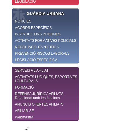
LEGISLACIÓ
GUÀRDIA URBANA
NOTICIES
ACORDS ESPECÍFICS
INSTRUCCIONS INTERNES
ACTIVITATS FORMATIVES POLICIALS
NEGOCIACIÓ ESPECÍFICA
PREVENCIÓ RISCOS LABORALS
LEGISLACIÓ ESPECIFICA
SERVEIS A L'AFILIAT
ACTIVITATS LUDIQUES, ESPORTIVES
I CULTURALS
FORMACIÓ
DEFENSA JURÌDICA AFILIATS
Relacionat amb les funcions
ANUNCIS OFERTES AFILIATS
AFILIAR-SE
Webmaster