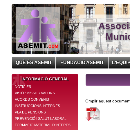
Associ
Munic
QUÈ ÉS ASEMIT
FUNDACIÓ ASEMIT
L'EQUI
INFORMACIÓ GENERAL
NOTICIES
VISIÓ / MISSIÓ / VALORS
ACORDS CONVENIS
Omplir aquest document i
INSTRUCCIONS INTERNES
PLA DE PENSIONS
PREVENCIÓ I SALUT LABORAL
FORMACIÓ MATERIAL D'INTERES