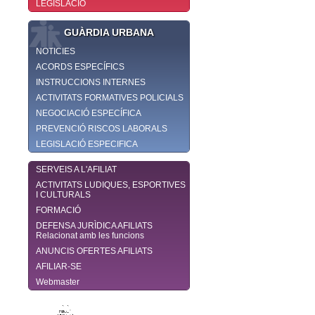
LEGISLACIÓ
GUÀRDIA URBANA
NOTICIES
ACORDS ESPECÍFICS
INSTRUCCIONS INTERNES
ACTIVITATS FORMATIVES POLICIALS
NEGOCIACIÓ ESPECÍFICA
PREVENCIÓ RISCOS LABORALS
LEGISLACIÓ ESPECIFICA
SERVEIS A L'AFILIAT
ACTIVITATS LUDIQUES, ESPORTIVES
I CULTURALS
FORMACIÓ
DEFENSA JURÌDICA AFILIATS
Relacionat amb les funcions
ANUNCIS OFERTES AFILIATS
AFILIAR-SE
Webmaster