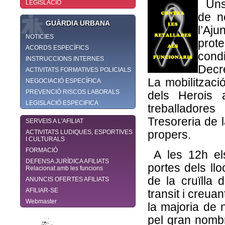
Uns
LEGISLACIÓ
de n
GUÀRDIA URBANA
l’Aj
NOTICIES
prote
ACORDS ESPECÍFICS
cond
INSTRUCCIONS INTERNES
Decre
ACTIVITATS FORMATIVES POLICIALS
La mobilització
NEGOCIACIÓ ESPECÍFICA
PREVENCIÓ RISCOS LABORALS
dels Herois 
LEGISLACIÓ ESPECIFICA
treballadore
Tresoreria de l
SERVEIS A L'AFILIAT
ACTIVITATS LUDIQUES, ESPORTIVES
propers.
I CULTURALS
FORMACIÓ
A les 12h els
DEFENSA JURÌDICA AFILIATS
portes dels llo
Relacionat amb les funcions
de la cruïlla
ANUNCIS OFERTES AFILIATS
AFILIAR-SE
transit i creua
Webmaster
la majoria de n
pel gran nomb