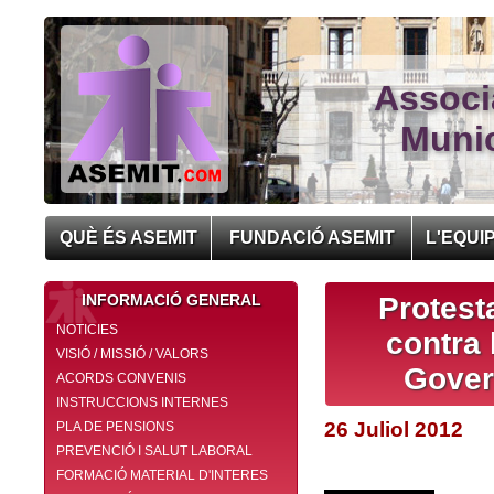
Associ
Munic
QUÈ ÉS ASEMIT
FUNDACIÓ ASEMIT
L'EQUI
INFORMACIÓ GENERAL
Protest
NOTICIES
contra
VISIÓ / MISSIÓ / VALORS
Govern
ACORDS CONVENIS
INSTRUCCIONS INTERNES
26 Juliol 2012
PLA DE PENSIONS
PREVENCIÓ I SALUT LABORAL
FORMACIÓ MATERIAL D'INTERES