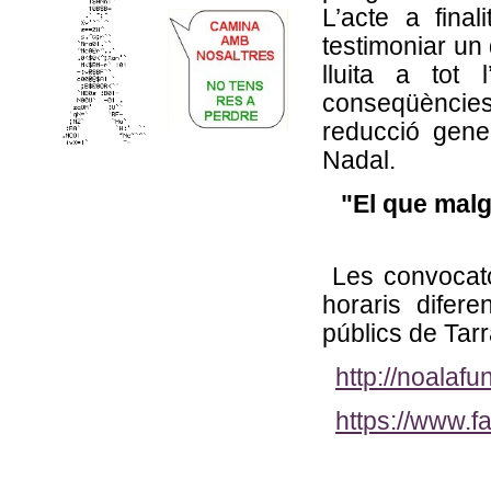
L’acte a fina
testimoniar un
lluita a tot
conseqüèncie
reducció gener
Nadal.
"El que malga
Les convocatòr
horaris difere
públics de Tarr
http://noalaf
https://www.f