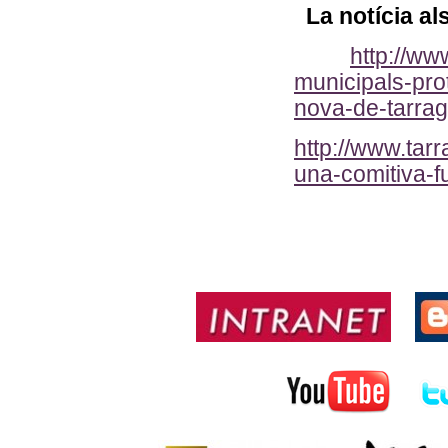
La notícia al
http://ww
municipals-pro
nova-de-tarrag
http://www.tar
una-comitiva-f