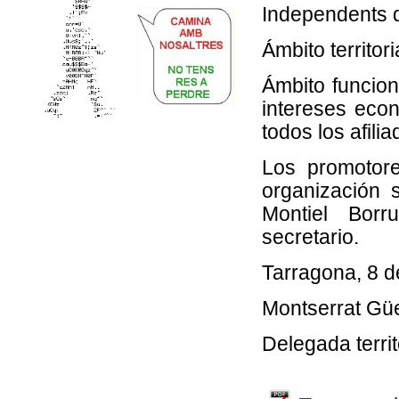
Independents 
Ámbito territor
Ámbito funcion
intereses econ
todos los afilia
Los promotore
organización 
Montiel Borru
secretario.
Tarragona, 8 d
Montserrat Güe
Delegada terri