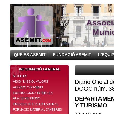
Associ
Munic
QUÈ ÉS ASEMIT
FUNDACIÓ ASEMIT
L'EQUI
INFORMACIÓ GENERAL
NOTICIES
Diario Oficial 
VISIÓ / MISSIÓ / VALORS
ACORDS CONVENIS
DOGC núm. 38
INSTRUCCIONS INTERNES
DEPARTAMEN
PLA DE PENSIONS
PREVENCIÓ I SALUT LABORAL
Y TURISMO
FORMACIÓ MATERIAL D'INTERES