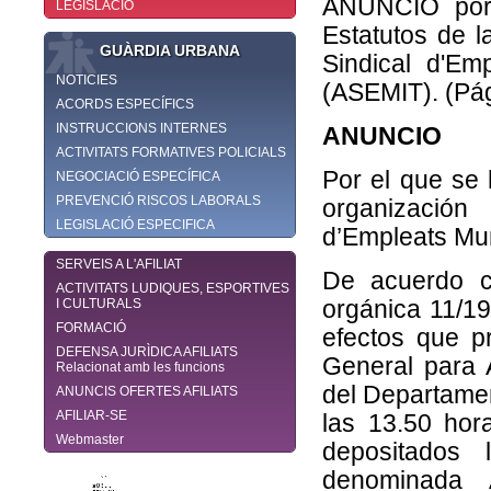
ANUNCIO por 
LEGISLACIÓ
Estatutos de l
GUÀRDIA URBANA
Sindical d'Em
NOTICIES
(ASEMIT). (Pá
ACORDS ESPECÍFICS
INSTRUCCIONS INTERNES
ANUNCIO
ACTIVITATS FORMATIVES POLICIALS
Por el que se 
NEGOCIACIÓ ESPECÍFICA
PREVENCIÓ RISCOS LABORALS
organización
LEGISLACIÓ ESPECIFICA
d’Empleats Mu
SERVEIS A L'AFILIAT
De acuerdo c
ACTIVITATS LUDIQUES, ESPORTIVES
I CULTURALS
orgánica 11/198
FORMACIÓ
efectos que p
DEFENSA JURÌDICA AFILIATS
General para 
Relacionat amb les funcions
del Departamen
ANUNCIS OFERTES AFILIATS
AFILIAR-SE
las 13.50 hor
Webmaster
depositados 
denominada A